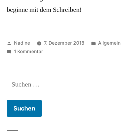
beginne mit dem Schreiben!
Veröffentlicht
Veröffentlicht
Nadine
7. Dezember 2018
Allgemein
von
zu
in
1 Kommentar
Hallo
Welt!
Suchen
nach: